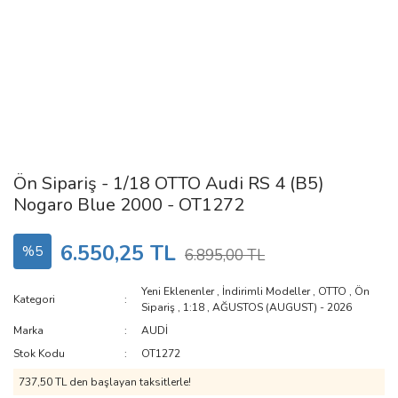
Ön Sipariş - 1/18 OTTO Audi RS 4 (B5)
Nogaro Blue 2000 - OT1272
6.550,25 TL
%5
6.895,00 TL
Yeni Eklenenler
,
İndirimli Modeller
,
OTTO
,
Ön
Kategori
Sipariş
,
1:18
,
AĞUSTOS (AUGUST) - 2026
Marka
AUDİ
Stok Kodu
OT1272
737,50 TL den başlayan taksitlerle!