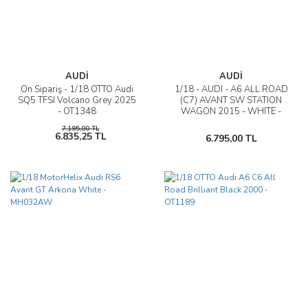
AUDİ
AUDİ
Ön Sipariş - 1/18 OTTO Audi
1/18 - AUDI - A6 ALL ROAD
SQ5 TFSI Volcano Grey 2025
(C7) AVANT SW STATION
- OT1348
WAGON 2015 - WHITE -
OT1286
7.195,00 TL
6.835,25 TL
6.795,00 TL