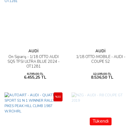
AUDİ
AUDİ
Ön Sipariş - 1/18 OTTO AUDI
1/18 OTTO-MOBILE - AUDI -
SQ5 TFSI ULTRA BLUE 2024 -
COUPE S2
OT1281
6.795,00 TL
12.195,00 TL
6.455,25 TL
8.536,50 TL
%30
Tükendi