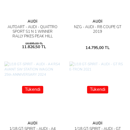
AUDİ
AUDİ
AUTOART - AUDI - QUATTRO
NZG - AUDI - R8 COUPE GT
SPORT S1 N 1 WINNER
2019
RALLY PIKES PEAK HILL
CLIMB 1987 W.ROHRL
16.895,00 TL
11.826,50 TL
14.795,00 TL
Tükendi
Tükendi
AUDİ
AUDİ
1/18 GT-SPIRIT - AUDI - A4
1/18 GT-SPIRIT - AUDI - GT