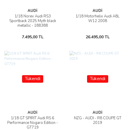
AUDİ
AUDİ
1/18 Norev Audi RS3
1/18 Motorhelix Audi A8L
Sportback 2025 Myth black
W12 2008
metallic - 188388
7.495,00 TL
26.495,00 TL
Tükendi
Tükendi
AUDİ
AUDİ
1/18 GT SPIRIT Audi RS 6
NZG - AUDI - R8 COUPE GT
Performance Nogaro Edition -
2019
GT719