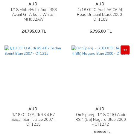
AUDİ
AUDİ
1/18 MotorHelix Audi RS6
1/18 OTTO Audi A6 C6 All
Avant GT Arkona White -
Road Brilliant Black 2000 -
MH032AW
OT1189
24.795,00 TL
6.795,00 TL
%5
AUDİ
AUDİ
1/18 OTTO Audi RS 4 B7
Ön Sipariş - 1/18 OTTO Audi
Sedan Sprint Blue 2007 -
RS 4 (B5) Nogaro Blue 2000
OT1215
- OT1272
6.895,00 TL