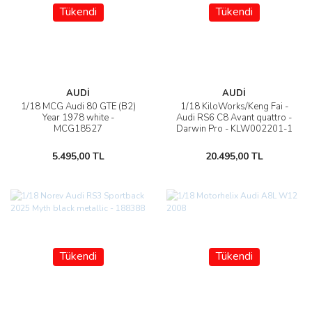
Tükendi
Tükendi
AUDİ
AUDİ
1/18 MCG Audi 80 GTE (B2)
1/18 KiloWorks/Keng Fai -
Year 1978 white -
Audi RS6 C8 Avant quattro -
MCG18527
Darwin Pro - KLW002201-1
5.495,00 TL
20.495,00 TL
Tükendi
Tükendi