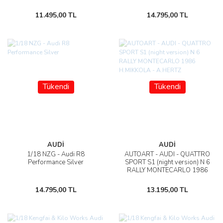
11.495,00 TL
14.795,00 TL
Tükendi
Tükendi
AUDİ
AUDİ
1/18 NZG - Audi R8
AUTOART - AUDI - QUATTRO
Performance Silver
SPORT S1 (night version) N 6
RALLY MONTECARLO 1986
H.MIKKOLA - A.HERTZ
14.795,00 TL
13.195,00 TL