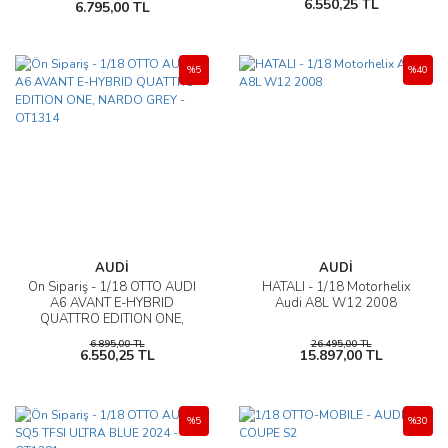
6.550,25 TL
6.795,00 TL
%5
%40
AUDİ
AUDİ
Ön Sipariş - 1/18 OTTO AUDI
HATALI - 1/18 Motorhelix
A6 AVANT E-HYBRID
Audi A8L W12 2008
QUATTRO EDITION ONE,
NARDO GREY - OT1314
6.895,00 TL
26.495,00 TL
6.550,25 TL
15.897,00 TL
%5
%30