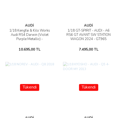
AUDİ
AUDİ
1/18 Kengfai & Kilo Works
1/18 GT-SPIRIT - AUDI - A6
Audi RS4 Darwin (Violet
RS6 GT AVANT SW STATION
Purple Metallic) -
WAGON 2024 - GT965
VAKW02301
10.695,00 TL
7.495,00 TL
Tükendi
Tükendi